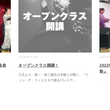
2022年06月03日
2022年
発表
オープンクラス開講！
20
祭』
六月より、第一・第三週目の木曜と日曜に、『フ
ィン・デ・フィエスタで踊るブレリア』
...
...