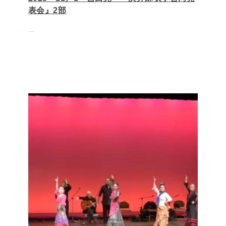
表会』2部
...