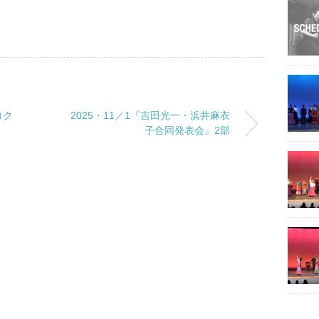
コク
2025・11／1『吉田光一・浜井麻衣
子合同発表会』2部