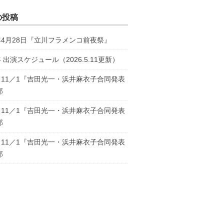
の投稿
6年4月28日『立川フラメンコ前夜祭』
年 出演スケジュール（2026.5.11更新）
5・11／1『吉田光一・浜井麻衣子合同発表
部
5・11／1『吉田光一・浜井麻衣子合同発表
部
5・11／1『吉田光一・浜井麻衣子合同発表
部