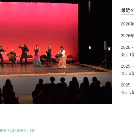
最近
202
2026
202
会』1
202
会』2
202
会』3
浜井麻衣子合同発表会』3部