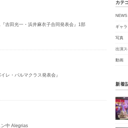
カテ
NEWS
1／1『吉田光一・浜井麻衣子合同発表会』1部
ギャラ
写真
出演ス
動画
バイレ・パルマクラス発表会』
新着
 Alegrias