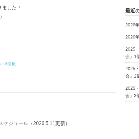
りました！
最近
/
202
2026
202
会』1
年11月更新）
202
会』2
202
会』3
演スケジュール（2026.5.11更新）