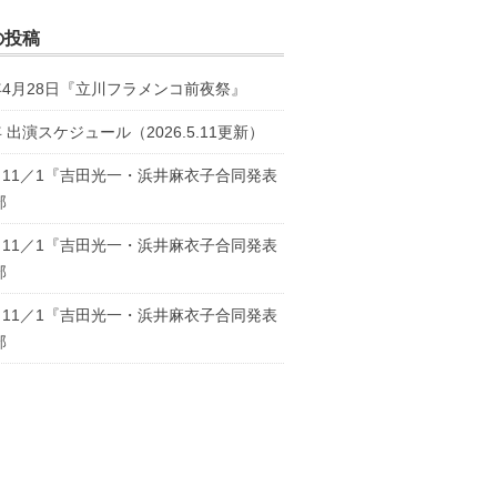
の投稿
6年4月28日『立川フラメンコ前夜祭』
年 出演スケジュール（2026.5.11更新）
5・11／1『吉田光一・浜井麻衣子合同発表
部
5・11／1『吉田光一・浜井麻衣子合同発表
部
5・11／1『吉田光一・浜井麻衣子合同発表
部